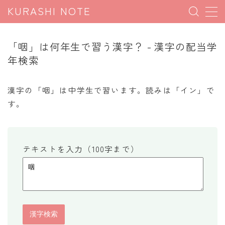
KURASHI NOTE
MENU
「咽」は何年生で習う漢字？ - 漢字の配当学
年検索
暮らしの雑学
暮らしの豆知識
漢字の「咽」は中学生で習います。読みは「イン」で
す。
暮らしのマナー
子育て豆知識
パソコン豆知識
テキストを入力（100字まで）
今日のこよみ
暮らしの計算
割引計算
割増計算