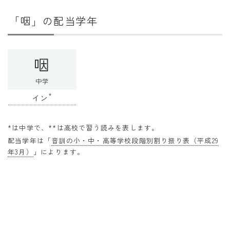
干支から年齢計算
「咽」の配当学年
七五三・十三参り計算
厄年計算
咽
長寿祝い計算
中学
学びの資料
*
イン
学年早見表
漢字の配当学年検索
*は中学で、**は高校で習う読みを表します。
配当学年は「
音訓の小・中・高等学校段階別割り振り表（平成29
偏差値から上位何％計算
年3月）
」によります。