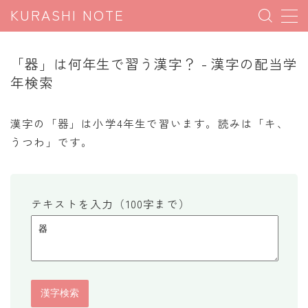
KURASHI NOTE
MENU
「器」は何年生で習う漢字？ - 漢字の配当学
年検索
暮らしの雑学
暮らしの豆知識
漢字の「器」は小学4年生で習います。読みは「キ、
うつわ」です。
暮らしのマナー
子育て豆知識
パソコン豆知識
テキストを入力（100字まで）
今日のこよみ
暮らしの計算
割引計算
割増計算