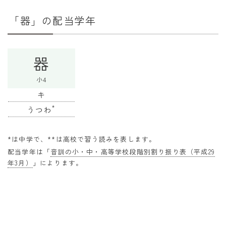
干支から年齢計算
「器」の配当学年
七五三・十三参り計算
厄年計算
器
長寿祝い計算
小4
学びの資料
キ
学年早見表
*
うつわ
漢字の配当学年検索
*は中学で、**は高校で習う読みを表します。
偏差値から上位何％計算
配当学年は「
音訓の小・中・高等学校段階別割り振り表（平成29
年3月）
」によります。