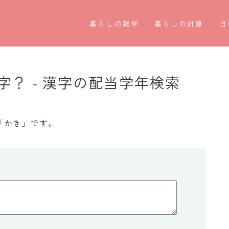
暮らしの雑学
暮らしの計算
日
暮らしの豆知識
割引計算
○
暮らしのマナー
割増計算
○
？ - 漢字の配当学年検索
子育て豆知識
消費税計算
第
パソコン豆知識
希釈計算
お
「かき」です。
今日のこよみ
食品の計量
四