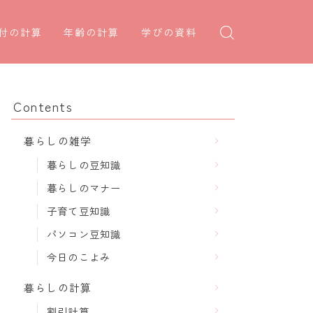
付の計算
年齢の計算
学びの資料
日後の日付・記念日計算
学年早見表
年齢・干支計算
日前の日付計算
漢字の配当学年検索
干支から年齢計算
Contents
何曜日計算
偏差値から上位何％計算
七五三・十三参り計算
暮らしの雑学
食い初め計算
厄年計算
暮らしの豆知識
十九日法要計算
長寿祝い計算
暮らしのマナー
子育て豆知識
パソコン豆知識
今日のこよみ
暮らしの計算
割引計算