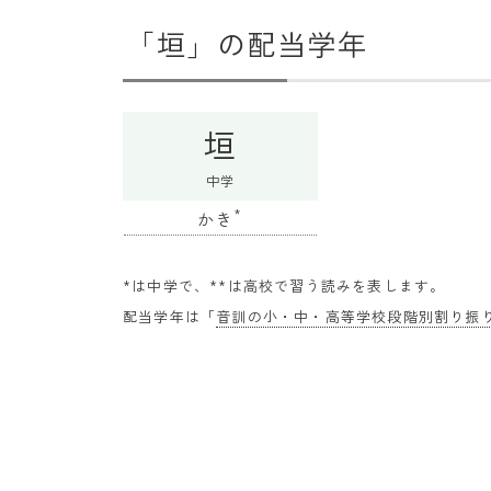
「垣」の配当学年
垣
中学
*
かき
*は中学で、**は高校で習う読みを表します。
配当学年は「
音訓の小・中・高等学校段階別割り振り