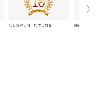
○日後の日付・記念日計算
割引（パーセントオ