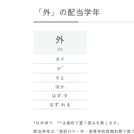
「外」の配当学年
外
小2
ガイ
*
ゲ
そと
ほか
はず-す
はず-れる
*は中学で、**は高校で習う読みを表します。
配当学年は「
音訓の小・中・高等学校段階別割り振り