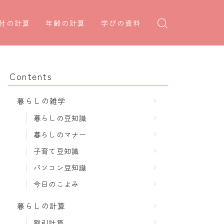
付の計算
年齢の計算
学びの資料
日後の日付・記念日計算
学年早見表
年齢・干支計算
日前の日付計算
漢字の配当学年検索
干支から年齢計算
Contents
何曜日計算
偏差値から上位何％計算
七五三・十三参り計算
暮らしの雑学
食い初め計算
厄年計算
暮らしの豆知識
十九日法要計算
長寿祝い計算
暮らしのマナー
子育て豆知識
パソコン豆知識
今日のこよみ
暮らしの計算
割引計算