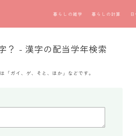
暮らしの雑学
暮らしの計算
日
暮らしの豆知識
割引計算
○
暮らしのマナー
割増計算
○
？ - 漢字の配当学年検索
子育て豆知識
消費税計算
第
パソコン豆知識
希釈計算
お
みは「ガイ、ゲ、そと、ほか」などです。
今日のこよみ
食品の計量
四