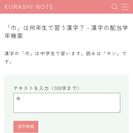
KURASHI NOTE
MENU
「巾」は何年生で習う漢字？ - 漢字の配当学
年検索
暮らしの雑学
暮らしの豆知識
漢字の「巾」は中学生で習います。読みは「キン」で
す。
暮らしのマナー
子育て豆知識
パソコン豆知識
テキストを入力（100字まで）
今日のこよみ
暮らしの計算
割引計算
割増計算