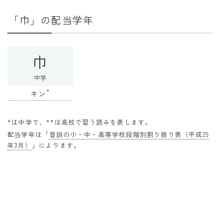
干支から年齢計算
「巾」の配当学年
七五三・十三参り計算
厄年計算
巾
長寿祝い計算
中学
学びの資料
*
キン
学年早見表
漢字の配当学年検索
*は中学で、**は高校で習う読みを表します。
配当学年は「
音訓の小・中・高等学校段階別割り振り表（平成29
偏差値から上位何％計算
年3月）
」によります。