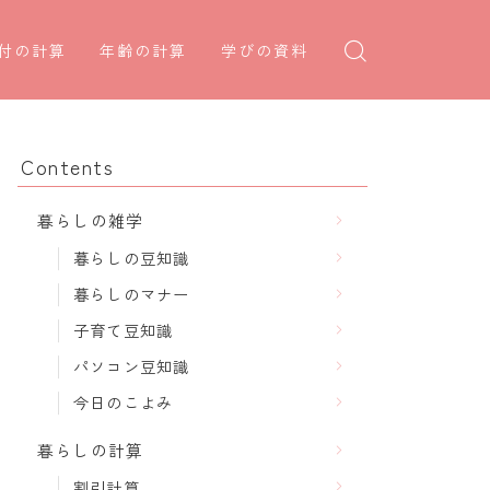
付の計算
年齢の計算
学びの資料
日後の日付・記念日計算
学年早見表
年齢・干支計算
日前の日付計算
漢字の配当学年検索
干支から年齢計算
Contents
何曜日計算
偏差値から上位何％計算
七五三・十三参り計算
暮らしの雑学
食い初め計算
厄年計算
暮らしの豆知識
十九日法要計算
長寿祝い計算
暮らしのマナー
子育て豆知識
パソコン豆知識
今日のこよみ
暮らしの計算
割引計算