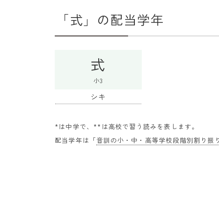
「式」の配当学年
式
小3
シキ
*は中学で、**は高校で習う読みを表します。
配当学年は「
音訓の小・中・高等学校段階別割り振り