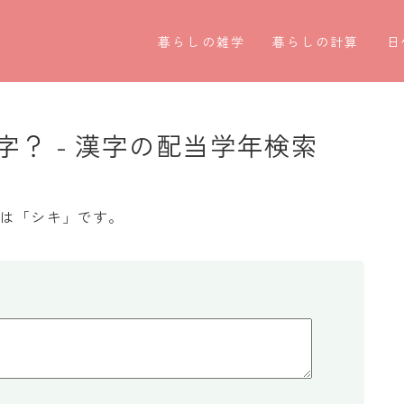
暮らしの雑学
暮らしの計算
日
暮らしの豆知識
割引計算
○
暮らしのマナー
割増計算
○
？ - 漢字の配当学年検索
子育て豆知識
消費税計算
第
パソコン豆知識
希釈計算
お
みは「シキ」です。
今日のこよみ
食品の計量
四