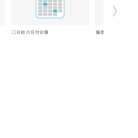
○日前の日付計算
偏差値から上位何パ