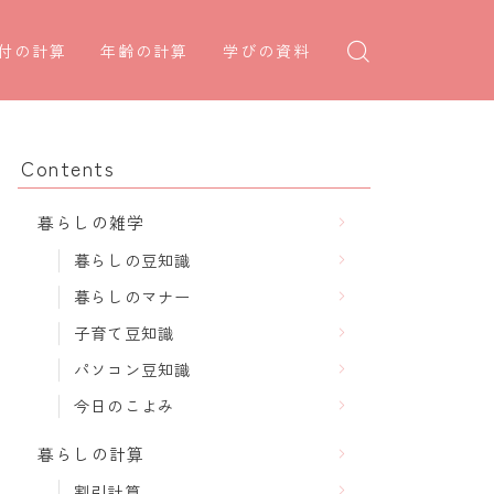
付の計算
年齢の計算
学びの資料
日後の日付・記念日計算
学年早見表
年齢・干支計算
日前の日付計算
漢字の配当学年検索
干支から年齢計算
Contents
何曜日計算
偏差値から上位何％計算
七五三・十三参り計算
暮らしの雑学
食い初め計算
厄年計算
暮らしの豆知識
十九日法要計算
長寿祝い計算
暮らしのマナー
子育て豆知識
パソコン豆知識
今日のこよみ
暮らしの計算
割引計算