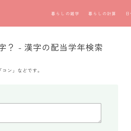
暮らしの雑学
暮らしの計算
日
暮らしの豆知識
割引計算
○
暮らしのマナー
割増計算
○
？ - 漢字の配当学年検索
子育て豆知識
消費税計算
第
パソコン豆知識
希釈計算
お
「コン」などです。
今日のこよみ
食品の計量
四