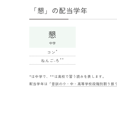
「懇」の配当学年
懇
中学
*
コン
**
ねんご-ろ
*は中学で、**は高校で習う読みを表します。
配当学年は「
音訓の小・中・高等学校段階別割り振り