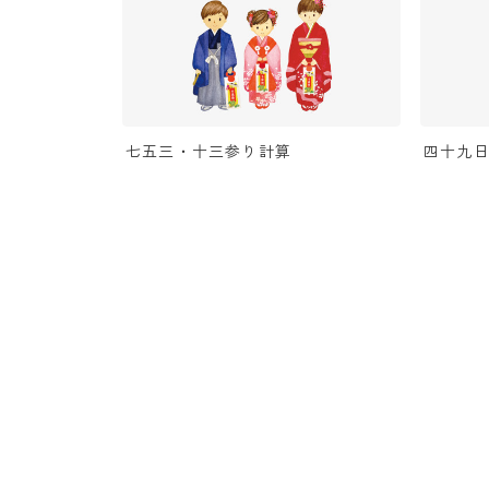
七五三・十三参り計算
四十九