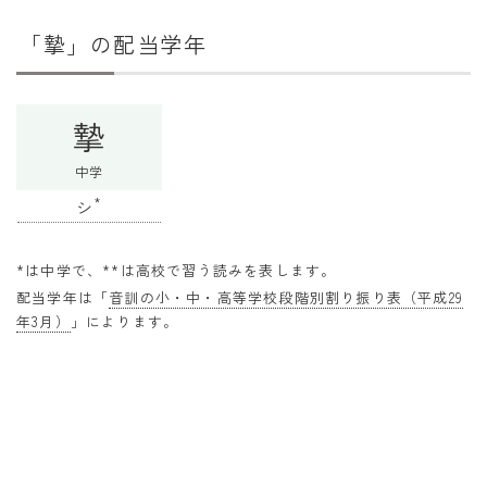
干支から年齢計算
「摯」の配当学年
七五三・十三参り計算
厄年計算
摯
長寿祝い計算
中学
学びの資料
*
シ
学年早見表
漢字の配当学年検索
*は中学で、**は高校で習う読みを表します。
配当学年は「
音訓の小・中・高等学校段階別割り振り表（平成29
偏差値から上位何％計算
年3月）
」によります。