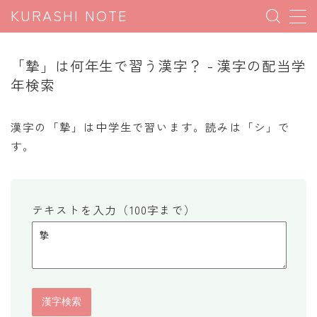
KURASHI NOTE
MENU
「摯」は何年生で習う漢字？ - 漢字の配当学
年検索
暮らしの雑学
暮らしの豆知識
漢字の「摯」は中学生で習います。読みは「シ」で
す。
暮らしのマナー
子育て豆知識
パソコン豆知識
テキストを入力（100字まで）
今日のこよみ
暮らしの計算
割引計算
割増計算