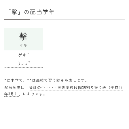
干支から年齢計算
「撃」の配当学年
七五三・十三参り計算
厄年計算
撃
長寿祝い計算
中学
学びの資料
*
ゲキ
学年早見表
*
う-つ
漢字の配当学年検索
*は中学で、**は高校で習う読みを表します。
偏差値から上位何％計算
配当学年は「
音訓の小・中・高等学校段階別割り振り表（平成29
年3月）
」によります。