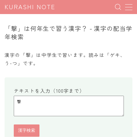
KURASHI NOTE
MENU
「撃」は何年生で習う漢字？ - 漢字の配当学
年検索
暮らしの雑学
暮らしの豆知識
漢字の「撃」は中学生で習います。読みは「ゲキ、
う-つ」です。
暮らしのマナー
子育て豆知識
パソコン豆知識
テキストを入力（100字まで）
今日のこよみ
暮らしの計算
割引計算
割増計算