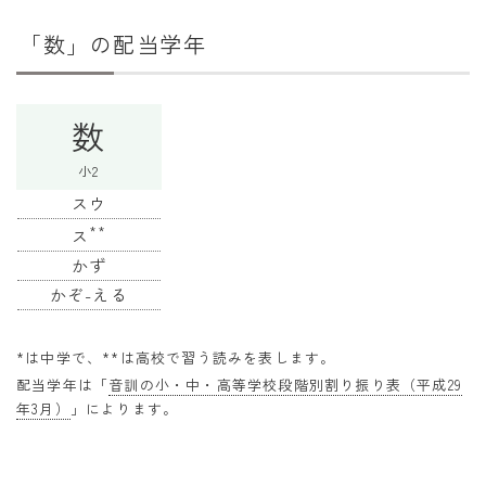
干支から年齢計算
「数」の配当学年
七五三・十三参り計算
厄年計算
数
長寿祝い計算
小2
学びの資料
スウ
学年早見表
**
ス
かず
漢字の配当学年検索
かぞ-える
偏差値から上位何％計算
*は中学で、**は高校で習う読みを表します。
配当学年は「
音訓の小・中・高等学校段階別割り振り表（平成29
年3月）
」によります。