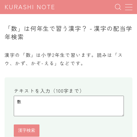
KURASHI NOTE
MENU
「数」は何年生で習う漢字？ - 漢字の配当学
年検索
暮らしの雑学
暮らしの豆知識
漢字の「数」は小学2年生で習います。読みは「ス
ウ、かず、かぞ-える」などです。
暮らしのマナー
子育て豆知識
パソコン豆知識
テキストを入力（100字まで）
今日のこよみ
暮らしの計算
割引計算
割増計算