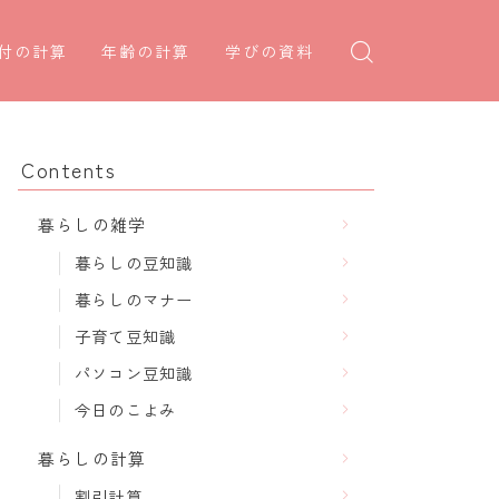
付の計算
年齢の計算
学びの資料
日後の日付・記念日計算
学年早見表
年齢・干支計算
日前の日付計算
漢字の配当学年検索
干支から年齢計算
Contents
何曜日計算
偏差値から上位何％計算
七五三・十三参り計算
暮らしの雑学
食い初め計算
厄年計算
暮らしの豆知識
十九日法要計算
長寿祝い計算
暮らしのマナー
子育て豆知識
パソコン豆知識
今日のこよみ
暮らしの計算
割引計算