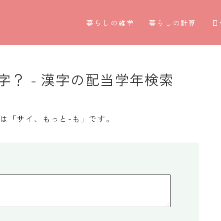
暮らしの雑学
暮らしの計算
日
暮らしの豆知識
割引計算
○
暮らしのマナー
割増計算
○
？ - 漢字の配当学年検索
子育て豆知識
消費税計算
第
パソコン豆知識
希釈計算
お
は「サイ、もっと-も」です。
今日のこよみ
食品の計量
四