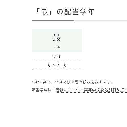
「最」の配当学年
最
小4
サイ
もっと-も
*は中学で、**は高校で習う読みを表します。
配当学年は「
音訓の小・中・高等学校段階別割り振り