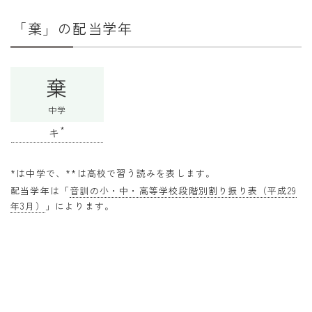
干支から年齢計算
「棄」の配当学年
七五三・十三参り計算
厄年計算
棄
長寿祝い計算
中学
学びの資料
*
キ
学年早見表
漢字の配当学年検索
*は中学で、**は高校で習う読みを表します。
配当学年は「
音訓の小・中・高等学校段階別割り振り表（平成29
偏差値から上位何％計算
年3月）
」によります。