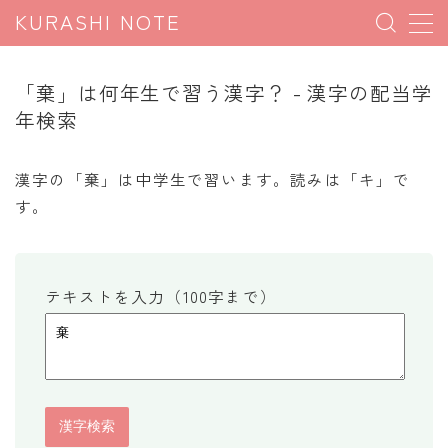
KURASHI NOTE
MENU
「棄」は何年生で習う漢字？ - 漢字の配当学
年検索
暮らしの雑学
暮らしの豆知識
漢字の「棄」は中学生で習います。読みは「キ」で
す。
暮らしのマナー
子育て豆知識
パソコン豆知識
テキストを入力（100字まで）
今日のこよみ
暮らしの計算
割引計算
割増計算