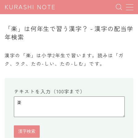
KURASHI NOTE
MENU
「楽」は何年生で習う漢字？ - 漢字の配当学
年検索
暮らしの雑学
暮らしの豆知識
漢字の「楽」は小学2年生で習います。読みは「ガ
ク、ラク、たの-しい、たの-しむ」です。
暮らしのマナー
子育て豆知識
パソコン豆知識
テキストを入力（100字まで）
今日のこよみ
暮らしの計算
割引計算
割増計算