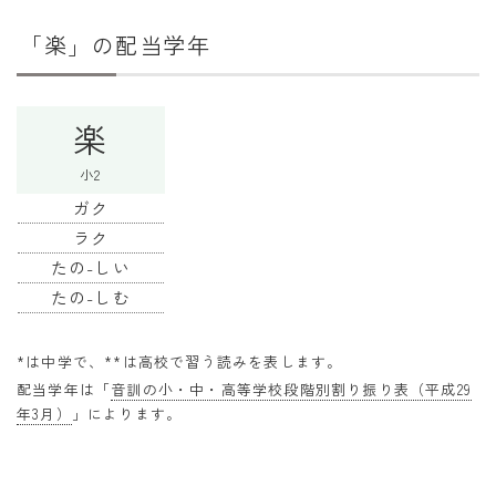
干支から年齢計算
「楽」の配当学年
七五三・十三参り計算
厄年計算
楽
長寿祝い計算
小2
学びの資料
ガク
学年早見表
ラク
たの-しい
漢字の配当学年検索
たの-しむ
偏差値から上位何％計算
*は中学で、**は高校で習う読みを表します。
配当学年は「
音訓の小・中・高等学校段階別割り振り表（平成29
年3月）
」によります。