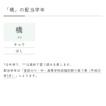
干支から年齢計算
「橋」の配当学年
七五三・十三参り計算
厄年計算
橋
長寿祝い計算
小3
学びの資料
キョウ
学年早見表
はし
漢字の配当学年検索
*は中学で、**は高校で習う読みを表します。
偏差値から上位何％計算
配当学年は「
音訓の小・中・高等学校段階別割り振り表（平成29
年3月）
」によります。