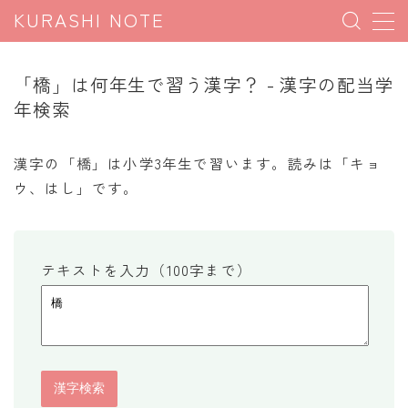
KURASHI NOTE
MENU
「橋」は何年生で習う漢字？ - 漢字の配当学
年検索
暮らしの雑学
暮らしの豆知識
漢字の「橋」は小学3年生で習います。読みは「キョ
ウ、はし」です。
暮らしのマナー
子育て豆知識
パソコン豆知識
テキストを入力（100字まで）
今日のこよみ
暮らしの計算
割引計算
割増計算