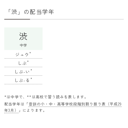
干支から年齢計算
「渋」の配当学年
七五三・十三参り計算
厄年計算
渋
長寿祝い計算
中学
学びの資料
*
ジュウ
学年早見表
*
しぶ
漢字の配当学年検索
*
しぶ-い
*
偏差値から上位何％計算
しぶ-る
*は中学で、**は高校で習う読みを表します。
配当学年は「
音訓の小・中・高等学校段階別割り振り表（平成29
年3月）
」によります。