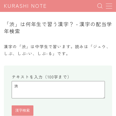
KURASHI NOTE
MENU
「渋」は何年生で習う漢字？ - 漢字の配当学
年検索
暮らしの雑学
暮らしの豆知識
漢字の「渋」は中学生で習います。読みは「ジュウ、
しぶ、しぶ-い、しぶ-る」です。
暮らしのマナー
子育て豆知識
パソコン豆知識
テキストを入力（100字まで）
今日のこよみ
暮らしの計算
割引計算
割増計算