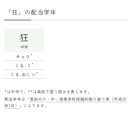
干支から年齢計算
「狂」の配当学年
七五三・十三参り計算
厄年計算
狂
長寿祝い計算
中学
学びの資料
*
キョウ
学年早見表
*
くる-う
漢字の配当学年検索
*
くる-おしい
偏差値から上位何％計算
*は中学で、**は高校で習う読みを表します。
配当学年は「
音訓の小・中・高等学校段階別割り振り表（平成29
年3月）
」によります。