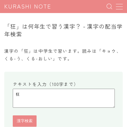
KURASHI NOTE
MENU
「狂」は何年生で習う漢字？ - 漢字の配当学
年検索
暮らしの雑学
暮らしの豆知識
漢字の「狂」は中学生で習います。読みは「キョウ、
くる-う、くる-おしい」です。
暮らしのマナー
子育て豆知識
パソコン豆知識
テキストを入力（100字まで）
今日のこよみ
暮らしの計算
割引計算
割増計算