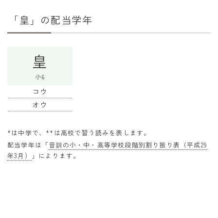
干支から年齢計算
「皇」の配当学年
七五三・十三参り計算
厄年計算
皇
長寿祝い計算
小6
学びの資料
コウ
学年早見表
オウ
漢字の配当学年検索
*は中学で、**は高校で習う読みを表します。
偏差値から上位何％計算
配当学年は「
音訓の小・中・高等学校段階別割り振り表（平成29
年3月）
」によります。