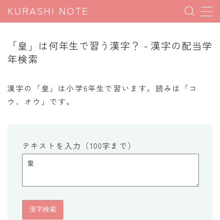
KURASHI NOTE
MENU
「皇」は何年生で習う漢字？ - 漢字の配当学
年検索
暮らしの雑学
暮らしの豆知識
漢字の「皇」は小学6年生で習います。読みは「コ
ウ、オウ」です。
暮らしのマナー
子育て豆知識
パソコン豆知識
テキストを入力（100字まで）
今日のこよみ
暮らしの計算
割引計算
割増計算