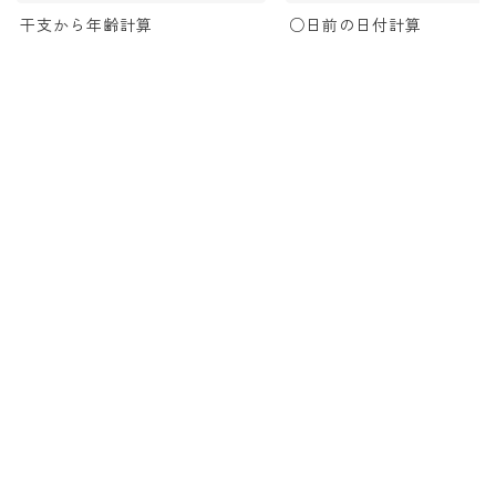
干支から年齢計算
○日前の日付計算