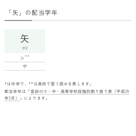
干支から年齢計算
「矢」の配当学年
七五三・十三参り計算
厄年計算
矢
長寿祝い計算
小2
学びの資料
**
シ
学年早見表
や
漢字の配当学年検索
*は中学で、**は高校で習う読みを表します。
偏差値から上位何％計算
配当学年は「
音訓の小・中・高等学校段階別割り振り表（平成29
年3月）
」によります。