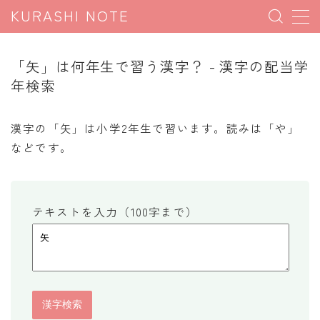
KURASHI NOTE
MENU
「矢」は何年生で習う漢字？ - 漢字の配当学
年検索
暮らしの雑学
暮らしの豆知識
漢字の「矢」は小学2年生で習います。読みは「や」
などです。
暮らしのマナー
子育て豆知識
パソコン豆知識
テキストを入力（100字まで）
今日のこよみ
暮らしの計算
割引計算
割増計算