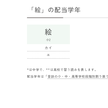
「絵」の配当学年
絵
小2
カイ
エ
*は中学で、**は高校で習う読みを表します。
配当学年は「
音訓の小・中・高等学校段階別割り振り