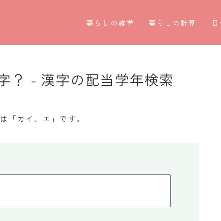
暮らしの雑学
暮らしの計算
日
暮らしの豆知識
割引計算
○
暮らしのマナー
割増計算
○
？ - 漢字の配当学年検索
子育て豆知識
消費税計算
第
パソコン豆知識
希釈計算
お
みは「カイ、エ」です。
今日のこよみ
食品の計量
四