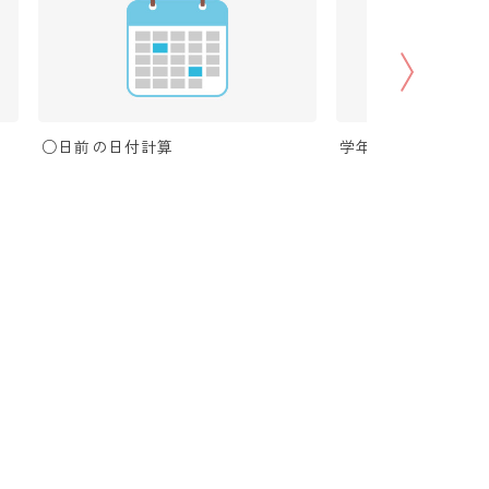
○日前の日付計算
学年早見表