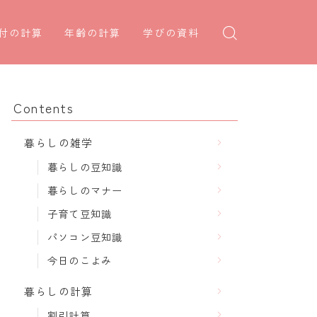
付の計算
年齢の計算
学びの資料
日後の日付・記念日計算
学年早見表
年齢・干支計算
日前の日付計算
漢字の配当学年検索
干支から年齢計算
Contents
何曜日計算
偏差値から上位何％計算
七五三・十三参り計算
暮らしの雑学
食い初め計算
厄年計算
暮らしの豆知識
十九日法要計算
長寿祝い計算
暮らしのマナー
子育て豆知識
パソコン豆知識
今日のこよみ
暮らしの計算
割引計算