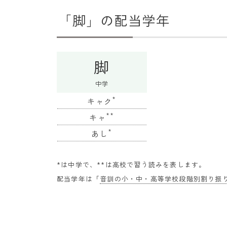
「脚」の配当学年
脚
中学
*
キャク
**
キャ
*
あし
*は中学で、**は高校で習う読みを表します。
配当学年は「
音訓の小・中・高等学校段階別割り振り