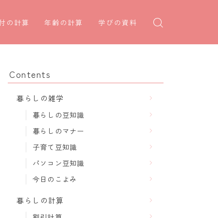
付の計算
年齢の計算
学びの資料
日後の日付・記念日計算
学年早見表
年齢・干支計算
日前の日付計算
漢字の配当学年検索
干支から年齢計算
Contents
何曜日計算
偏差値から上位何％計算
七五三・十三参り計算
暮らしの雑学
食い初め計算
厄年計算
暮らしの豆知識
十九日法要計算
長寿祝い計算
暮らしのマナー
子育て豆知識
パソコン豆知識
今日のこよみ
暮らしの計算
割引計算