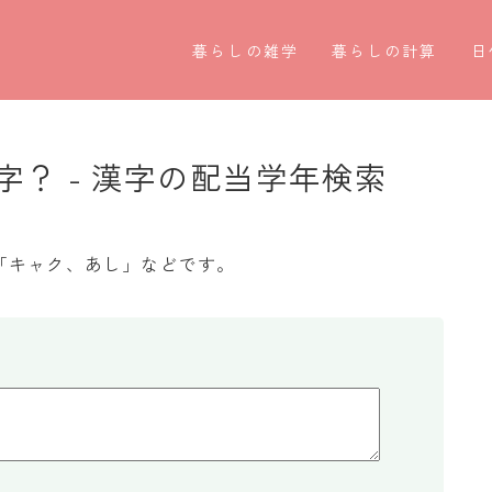
暮らしの雑学
暮らしの計算
日
暮らしの豆知識
割引計算
○
暮らしのマナー
割増計算
○
？ - 漢字の配当学年検索
子育て豆知識
消費税計算
第
パソコン豆知識
希釈計算
お
「キャク、あし」などです。
今日のこよみ
食品の計量
四