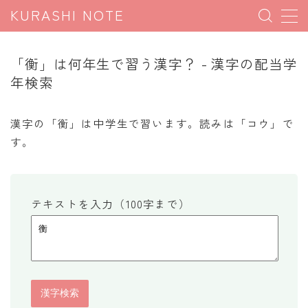
KURASHI NOTE
MENU
「衡」は何年生で習う漢字？ - 漢字の配当学
年検索
暮らしの雑学
暮らしの豆知識
漢字の「衡」は中学生で習います。読みは「コウ」で
す。
暮らしのマナー
子育て豆知識
パソコン豆知識
テキストを入力（100字まで）
今日のこよみ
暮らしの計算
割引計算
割増計算