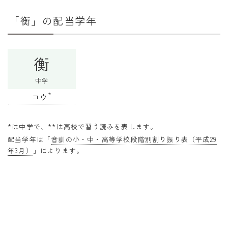
干支から年齢計算
「衡」の配当学年
七五三・十三参り計算
厄年計算
衡
長寿祝い計算
中学
学びの資料
*
コウ
学年早見表
漢字の配当学年検索
*は中学で、**は高校で習う読みを表します。
配当学年は「
音訓の小・中・高等学校段階別割り振り表（平成29
偏差値から上位何％計算
年3月）
」によります。