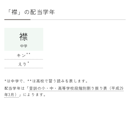
干支から年齢計算
「襟」の配当学年
七五三・十三参り計算
厄年計算
襟
長寿祝い計算
中学
学びの資料
**
キン
学年早見表
*
えり
漢字の配当学年検索
*は中学で、**は高校で習う読みを表します。
偏差値から上位何％計算
配当学年は「
音訓の小・中・高等学校段階別割り振り表（平成29
年3月）
」によります。