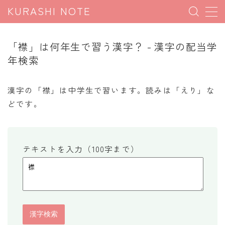
KURASHI NOTE
MENU
「襟」は何年生で習う漢字？ - 漢字の配当学
年検索
暮らしの雑学
暮らしの豆知識
漢字の「襟」は中学生で習います。読みは「えり」な
どです。
暮らしのマナー
子育て豆知識
パソコン豆知識
テキストを入力（100字まで）
今日のこよみ
暮らしの計算
割引計算
割増計算