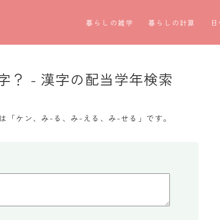
暮らしの雑学
暮らしの計算
日
暮らしの豆知識
割引計算
○
暮らしのマナー
割増計算
○
？ - 漢字の配当学年検索
子育て豆知識
消費税計算
第
パソコン豆知識
希釈計算
お
は「ケン、み-る、み-える、み-せる」です。
今日のこよみ
食品の計量
四