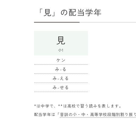
「見」の配当学年
見
小1
ケン
み-る
み-える
み-せる
*は中学で、**は高校で習う読みを表します。
配当学年は「
音訓の小・中・高等学校段階別割り振り