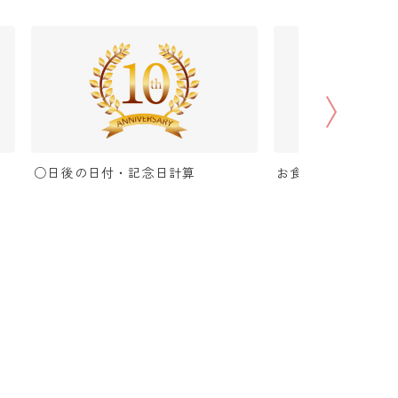
○日後の日付・記念日計算
お食い初め（100