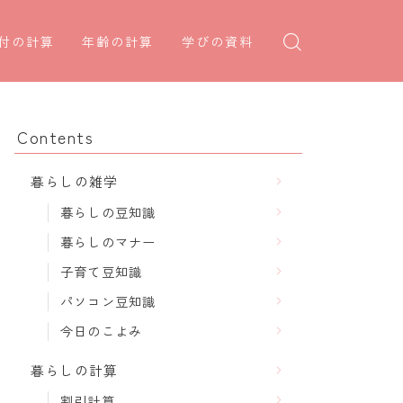
付の計算
年齢の計算
学びの資料
日後の日付・記念日計算
学年早見表
年齢・干支計算
日前の日付計算
漢字の配当学年検索
干支から年齢計算
Contents
何曜日計算
偏差値から上位何％計算
七五三・十三参り計算
暮らしの雑学
食い初め計算
厄年計算
暮らしの豆知識
十九日法要計算
長寿祝い計算
暮らしのマナー
子育て豆知識
パソコン豆知識
今日のこよみ
暮らしの計算
割引計算