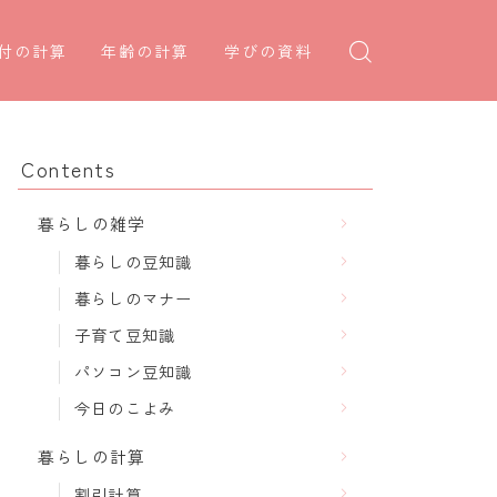
付の計算
年齢の計算
学びの資料
日後の日付・記念日計算
学年早見表
年齢・干支計算
日前の日付計算
漢字の配当学年検索
干支から年齢計算
Contents
何曜日計算
偏差値から上位何％計算
七五三・十三参り計算
暮らしの雑学
食い初め計算
厄年計算
暮らしの豆知識
十九日法要計算
長寿祝い計算
暮らしのマナー
子育て豆知識
パソコン豆知識
今日のこよみ
暮らしの計算
割引計算