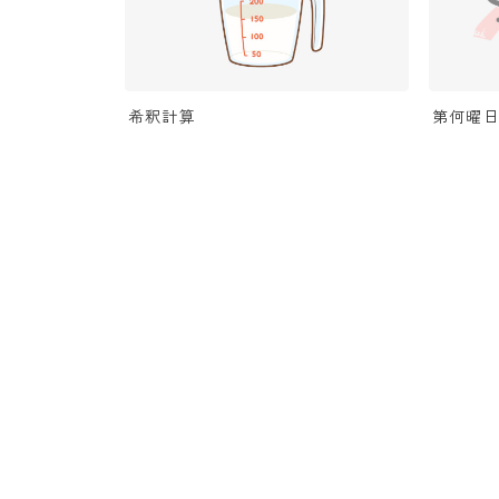
希釈計算
第何曜