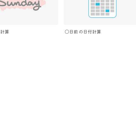
日計算
○日前の日付計算