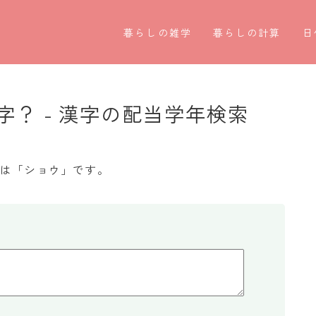
暮らしの雑学
暮らしの計算
日
暮らしの豆知識
割引計算
○
暮らしのマナー
割増計算
○
？ - 漢字の配当学年検索
子育て豆知識
消費税計算
第
パソコン豆知識
希釈計算
お
みは「ショウ」です。
今日のこよみ
食品の計量
四