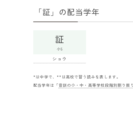
「証」の配当学年
証
小5
ショウ
*は中学で、**は高校で習う読みを表します。
配当学年は「
音訓の小・中・高等学校段階別割り振り