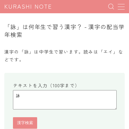
KURASHI NOTE
MENU
「詠」は何年生で習う漢字？ - 漢字の配当学
年検索
暮らしの雑学
暮らしの豆知識
漢字の「詠」は中学生で習います。読みは「エイ」な
どです。
暮らしのマナー
子育て豆知識
パソコン豆知識
テキストを入力（100字まで）
今日のこよみ
暮らしの計算
割引計算
割増計算