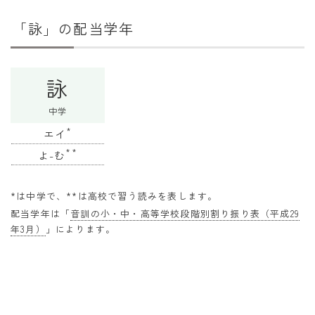
干支から年齢計算
「詠」の配当学年
七五三・十三参り計算
厄年計算
詠
長寿祝い計算
中学
学びの資料
*
エイ
学年早見表
**
よ-む
漢字の配当学年検索
*は中学で、**は高校で習う読みを表します。
偏差値から上位何％計算
配当学年は「
音訓の小・中・高等学校段階別割り振り表（平成29
年3月）
」によります。