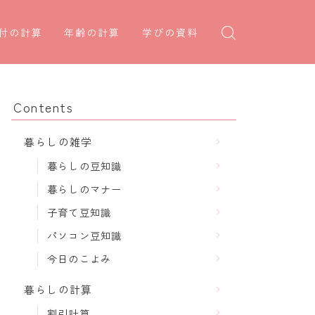
付の計算
年齢の計算
学びの資料
日後の日付・記念日計算
学年早見表
年齢・干支計算
日前の日付計算
漢字の配当学年検索
干支から年齢計算
Contents
何曜日計算
偏差値から上位何％計算
七五三・十三参り計算
暮らしの雑学
食い初め計算
厄年計算
暮らしの豆知識
十九日法要計算
長寿祝い計算
暮らしのマナー
子育て豆知識
パソコン豆知識
今日のこよみ
暮らしの計算
割引計算