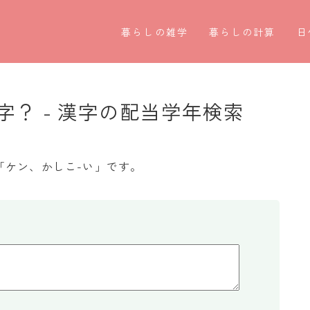
暮らしの雑学
暮らしの計算
日
暮らしの豆知識
割引計算
○
暮らしのマナー
割増計算
○
？ - 漢字の配当学年検索
子育て豆知識
消費税計算
第
パソコン豆知識
希釈計算
お
「ケン、かしこ-い」です。
今日のこよみ
食品の計量
四