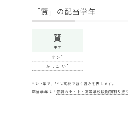
「賢」の配当学年
賢
中学
*
ケン
*
かしこ-い
*は中学で、**は高校で習う読みを表します。
配当学年は「
音訓の小・中・高等学校段階別割り振り