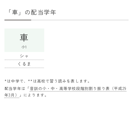
干支から年齢計算
「車」の配当学年
七五三・十三参り計算
厄年計算
車
長寿祝い計算
小1
学びの資料
シャ
学年早見表
くるま
漢字の配当学年検索
*は中学で、**は高校で習う読みを表します。
偏差値から上位何％計算
配当学年は「
音訓の小・中・高等学校段階別割り振り表（平成29
年3月）
」によります。