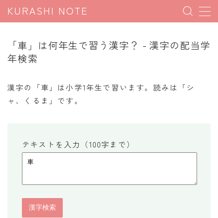
KURASHI NOTE
MENU
「車」は何年生で習う漢字？ - 漢字の配当学
年検索
暮らしの雑学
暮らしの豆知識
漢字の「車」は小学1年生で習います。読みは「シ
ャ、くるま」です。
暮らしのマナー
子育て豆知識
パソコン豆知識
テキストを入力（100字まで）
今日のこよみ
暮らしの計算
割引計算
割増計算