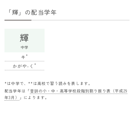
干支から年齢計算
「輝」の配当学年
七五三・十三参り計算
厄年計算
輝
長寿祝い計算
中学
学びの資料
*
キ
学年早見表
*
かがや-く
漢字の配当学年検索
*は中学で、**は高校で習う読みを表します。
偏差値から上位何％計算
配当学年は「
音訓の小・中・高等学校段階別割り振り表（平成29
年3月）
」によります。