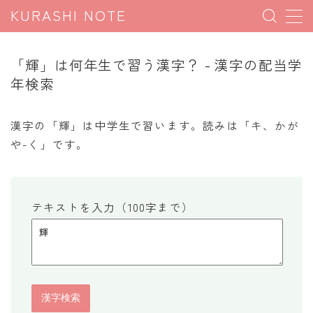
KURASHI NOTE
MENU
「輝」は何年生で習う漢字？ - 漢字の配当学
年検索
暮らしの雑学
暮らしの豆知識
漢字の「輝」は中学生で習います。読みは「キ、かが
や-く」です。
暮らしのマナー
子育て豆知識
パソコン豆知識
テキストを入力（100字まで）
今日のこよみ
暮らしの計算
割引計算
割増計算