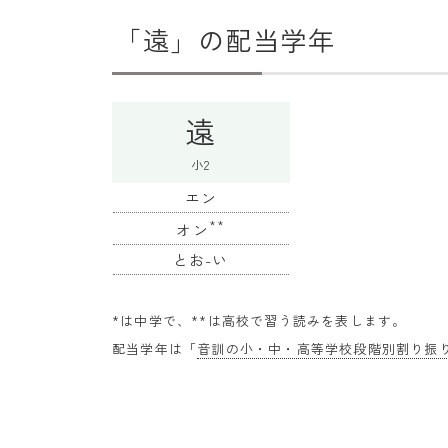
「遠」の配当学年
遠
小2
エン
**
オン
とお-い
*は中学で、**は高校で習う読みを表します。
配当学年は「
音訓の小・中・高等学校段階別割り振り