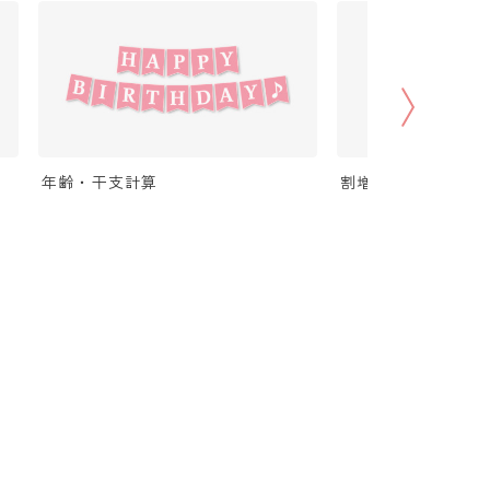
年齢・干支計算
割増（パーセントア