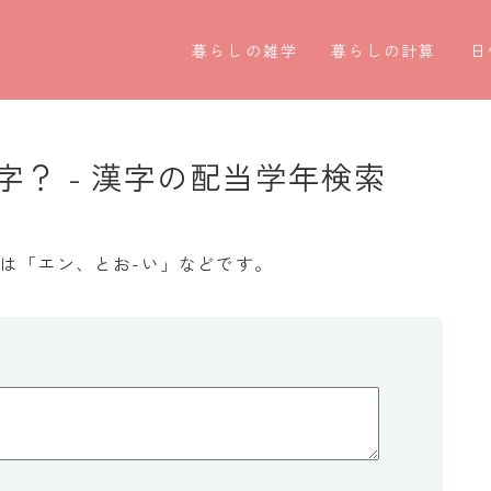
暮らしの雑学
暮らしの計算
日
暮らしの豆知識
割引計算
○
暮らしのマナー
割増計算
○
？ - 漢字の配当学年検索
子育て豆知識
消費税計算
第
パソコン豆知識
希釈計算
お
は「エン、とお-い」などです。
今日のこよみ
食品の計量
四