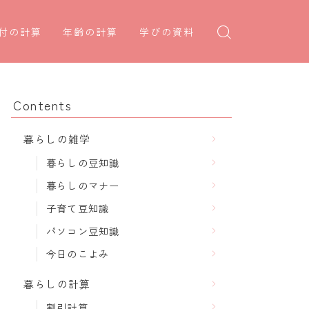
付の計算
年齢の計算
学びの資料
日後の日付・記念日計算
学年早見表
年齢・干支計算
日前の日付計算
漢字の配当学年検索
干支から年齢計算
Contents
何曜日計算
偏差値から上位何％計算
七五三・十三参り計算
暮らしの雑学
食い初め計算
厄年計算
暮らしの豆知識
十九日法要計算
長寿祝い計算
暮らしのマナー
子育て豆知識
パソコン豆知識
今日のこよみ
暮らしの計算
割引計算