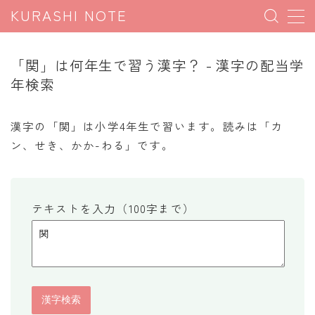
KURASHI NOTE
MENU
「関」は何年生で習う漢字？ - 漢字の配当学
年検索
暮らしの雑学
暮らしの豆知識
漢字の「関」は小学4年生で習います。読みは「カ
ン、せき、かか-わる」です。
暮らしのマナー
子育て豆知識
パソコン豆知識
テキストを入力（100字まで）
今日のこよみ
暮らしの計算
割引計算
割増計算