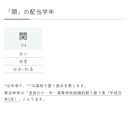
干支から年齢計算
「関」の配当学年
七五三・十三参り計算
厄年計算
関
長寿祝い計算
小4
学びの資料
カン
学年早見表
せき
かか-わる
漢字の配当学年検索
偏差値から上位何％計算
*は中学で、**は高校で習う読みを表します。
配当学年は「
音訓の小・中・高等学校段階別割り振り表（平成29
年3月）
」によります。