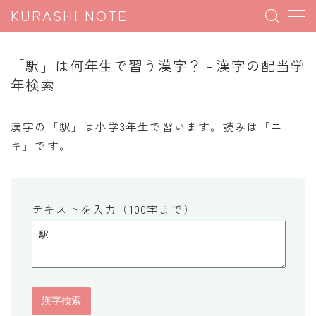
KURASHI NOTE
MENU
「駅」は何年生で習う漢字？ - 漢字の配当学
年検索
暮らしの雑学
暮らしの豆知識
漢字の「駅」は小学3年生で習います。読みは「エ
キ」です。
暮らしのマナー
子育て豆知識
パソコン豆知識
テキストを入力（100字まで）
今日のこよみ
暮らしの計算
割引計算
割増計算