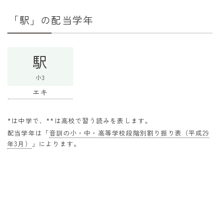
干支から年齢計算
「駅」の配当学年
七五三・十三参り計算
厄年計算
駅
長寿祝い計算
小3
学びの資料
エキ
学年早見表
漢字の配当学年検索
*は中学で、**は高校で習う読みを表します。
配当学年は「
音訓の小・中・高等学校段階別割り振り表（平成29
偏差値から上位何％計算
年3月）
」によります。