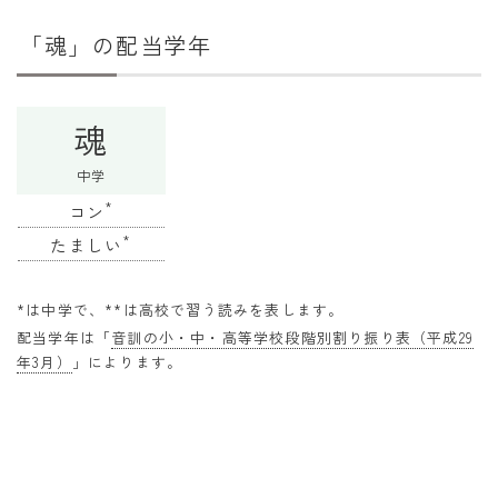
干支から年齢計算
「魂」の配当学年
七五三・十三参り計算
厄年計算
魂
長寿祝い計算
中学
学びの資料
*
コン
学年早見表
*
たましい
漢字の配当学年検索
*は中学で、**は高校で習う読みを表します。
偏差値から上位何％計算
配当学年は「
音訓の小・中・高等学校段階別割り振り表（平成29
年3月）
」によります。