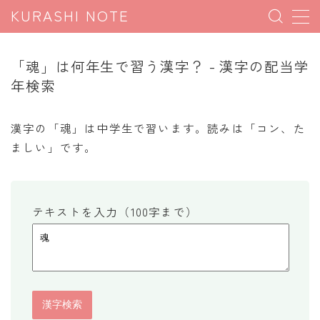
KURASHI NOTE
MENU
「魂」は何年生で習う漢字？ - 漢字の配当学
年検索
暮らしの雑学
暮らしの豆知識
漢字の「魂」は中学生で習います。読みは「コン、た
ましい」です。
暮らしのマナー
子育て豆知識
パソコン豆知識
テキストを入力（100字まで）
今日のこよみ
暮らしの計算
割引計算
割増計算