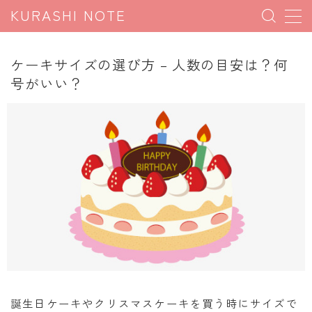
KURASHI NOTE
MENU
ケーキサイズの選び方 – 人数の目安は？何
号がいい？
暮らしの雑学
暮らしの豆知識
暮らしのマナー
子育て豆知識
パソコン豆知識
今日のこよみ
暮らしの計算
割引計算
誕生日ケーキやクリスマスケーキを買う時にサイズで
割増計算