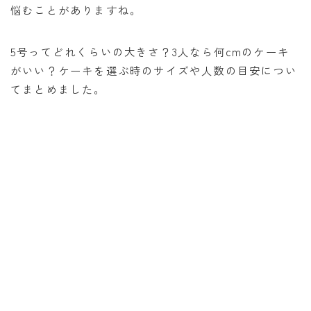
悩むことがありますね。
消費税計算
希釈計算
5号ってどれくらいの大きさ？3人なら何cmのケーキ
食品の計量
がいい？ケーキを選ぶ時のサイズや人数の目安につい
てまとめました。
日付の計算
○日後の日付・記念日計算
○日前の日付計算
第何曜日計算
お食い初め計算
四十九日法要計算
年齢の計算
年齢・干支計算