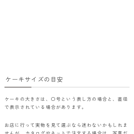
干支から年齢計算
七五三・十三参り計算
厄年計算
長寿祝い計算
学びの資料
学年早見表
漢字の配当学年検索
ケーキサイズの目安
偏差値から上位何％計算
ケーキの大きさは、〇号という表し方の場合と、直径
で表示されている場合があります。
お店に行って実物を見て選ぶなら迷わないかもしれま
せんが、カタログやネットで注文する場合は、写真だ