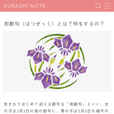
KURASHI NOTE
MENU
初節句（はつぜっく）とは？何をするの？
暮らしの雑学
暮らしの豆知識
暮らしのマナー
子育て豆知識
パソコン豆知識
今日のこよみ
暮らしの計算
割引計算
生まれてはじめて迎える節句を「初節句」といい、女
の子は3月3日の桃の節句に、男の子は5月5日の端午の
割増計算