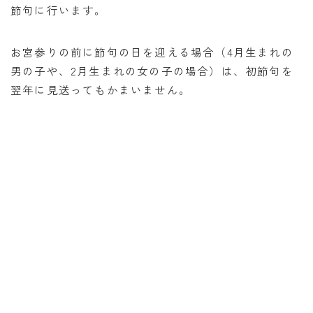
節句に行います。
消費税計算
希釈計算
お宮参りの前に節句の日を迎える場合（4月生まれの
食品の計量
男の子や、2月生まれの女の子の場合）は、初節句を
翌年に見送ってもかまいません。
日付の計算
○日後の日付・記念日計算
○日前の日付計算
第何曜日計算
お食い初め計算
四十九日法要計算
年齢の計算
年齢・干支計算