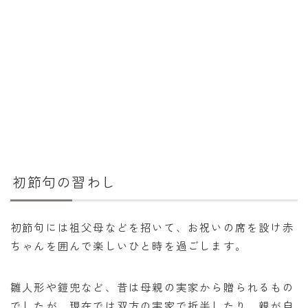
干支から年齢計算
七五三・十三参り計算
厄年計算
長寿祝い計算
学びの資料
学年早見表
漢字の配当学年検索
初節句の習わし
偏差値から上位何％計算
初節句には祖父母などを招いて、お祝いの席を設け赤
ちゃんを囲んで楽しいひと時を過ごします。
雛人形や鎧兜など、昔は母親の実家から贈られるもの
でしたが、現在では双方の実家で折半したり、親が自