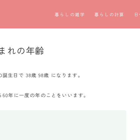
暮らしの雑学
暮らしの計算
日
暮らしの豆知識
割引計算
○
暮らしのマナー
割増計算
○
まれの年齢
子育て豆知識
消費税計算
第
パソコン豆知識
希釈計算
お
生日で 38歳 98歳 になります。
今日のこよみ
食品の計量
四
60年に一度の年のことをいいます。