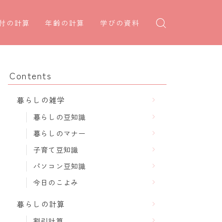
付の計算
年齢の計算
学びの資料
日後の日付・記念日計算
学年早見表
年齢・干支計算
日前の日付計算
漢字の配当学年検索
干支から年齢計算
Contents
何曜日計算
偏差値から上位何％計算
七五三・十三参り計算
暮らしの雑学
食い初め計算
厄年計算
暮らしの豆知識
十九日法要計算
長寿祝い計算
暮らしのマナー
子育て豆知識
パソコン豆知識
今日のこよみ
暮らしの計算
割引計算