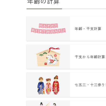
年齢の計算
年齢・干支計算
干支から年齢計算
七五三・十三参り