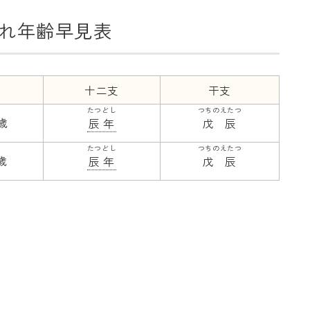
れ年齢早見表
十二支
干支
たつどし
つちのえたつ
8歳
辰年
戊辰
たつどし
つちのえたつ
歳
辰年
戊辰