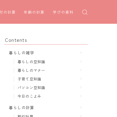
付の計算
年齢の計算
学びの資料
日後の日付・記念日計算
学年早見表
年齢・干支計算
日前の日付計算
漢字の配当学年検索
干支から年齢計算
Contents
何曜日計算
偏差値から上位何％計算
七五三・十三参り計算
暮らしの雑学
食い初め計算
厄年計算
暮らしの豆知識
十九日法要計算
長寿祝い計算
暮らしのマナー
子育て豆知識
パソコン豆知識
今日のこよみ
暮らしの計算
割引計算