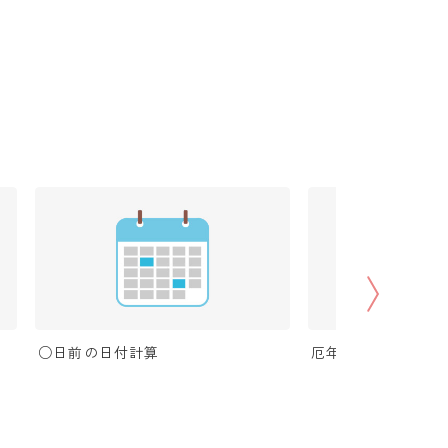
○日前の日付計算
厄年計算