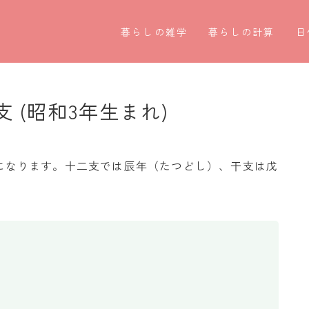
暮らしの雑学
暮らしの計算
日
暮らしの豆知識
割引計算
○
暮らしのマナー
割増計算
○
支 (昭和3年生まれ)
子育て豆知識
消費税計算
第
パソコン豆知識
希釈計算
お
8歳になります。十二支では辰年（たつどし）、干支は戊
今日のこよみ
食品の計量
四