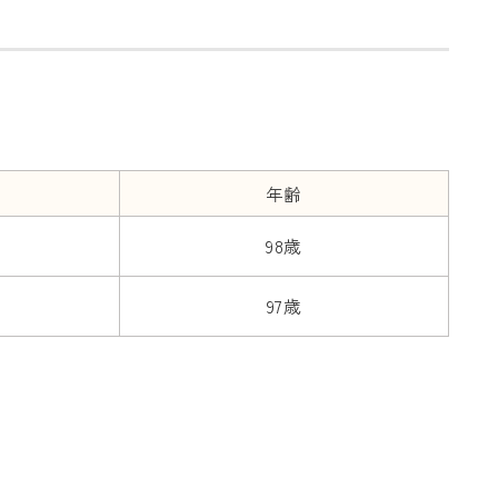
年齢
98歳
97歳