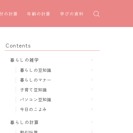
付の計算
年齢の計算
学びの資料
日後の日付・記念日計算
学年早見表
年齢・干支計算
日前の日付計算
漢字の配当学年検索
干支から年齢計算
Contents
何曜日計算
偏差値から上位何％計算
七五三・十三参り計算
暮らしの雑学
食い初め計算
厄年計算
暮らしの豆知識
十九日法要計算
長寿祝い計算
暮らしのマナー
子育て豆知識
パソコン豆知識
今日のこよみ
暮らしの計算
割引計算