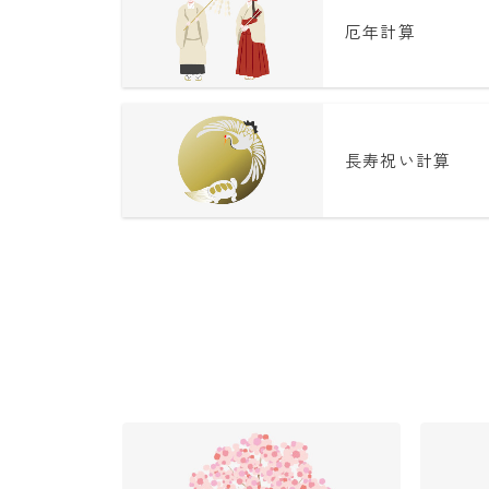
厄年計算
長寿祝い計算