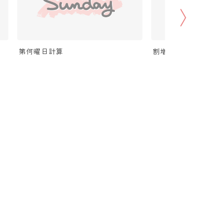
第何曜日計算
割増（パーセントア