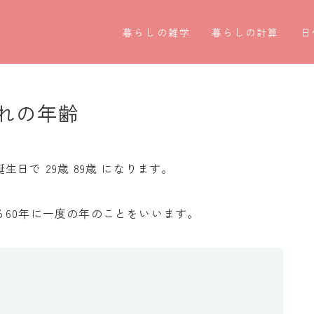
暮らしの雑学
暮らしの計算
日
暮らしの豆知識
割引計算
○
暮らしのマナー
割増計算
○
れの年齢
子育て豆知識
消費税計算
第
パソコン豆知識
希釈計算
お
日で 29歳 89歳 になります。
今日のこよみ
食品の計量
四
60年に一度の年のことをいいます。