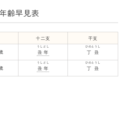
年齢早見表
十二支
干支
うしどし
ひのとうし
9歳
丑年
丁丑
うしどし
ひのとうし
9歳
丑年
丁丑