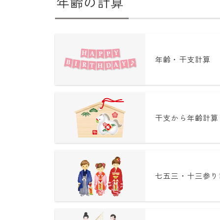
年齢の計算
年齢・干支計算
干支から年齢計算
七五三・十三参り