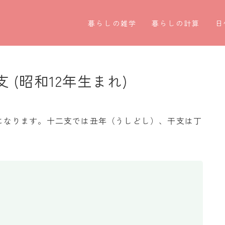
暮らしの雑学
暮らしの計算
日
暮らしの豆知識
割引計算
○
暮らしのマナー
割増計算
○
 (昭和12年生まれ)
子育て豆知識
消費税計算
第
パソコン豆知識
希釈計算
お
9歳になります。十二支では丑年（うしどし）、干支は丁
今日のこよみ
食品の計量
四