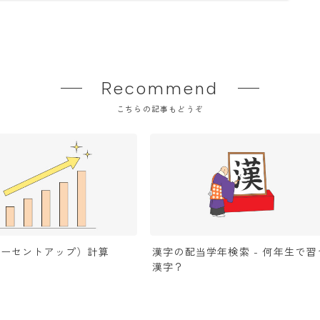
Recommend
こちらの記事もどうぞ
パーセントアップ）計算
漢字の配当学年検索 - 何年生で習
漢字？