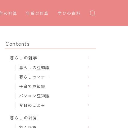
付の計算
年齢の計算
学びの資料
日後の日付・記念日計算
学年早見表
年齢・干支計算
日前の日付計算
漢字の配当学年検索
干支から年齢計算
Contents
何曜日計算
偏差値から上位何％計算
七五三・十三参り計算
暮らしの雑学
食い初め計算
厄年計算
暮らしの豆知識
十九日法要計算
長寿祝い計算
暮らしのマナー
子育て豆知識
パソコン豆知識
今日のこよみ
暮らしの計算
割引計算