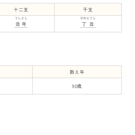
十二支
干支
うしどし
ひのとうし
丑年
丁丑
数え年
90歳