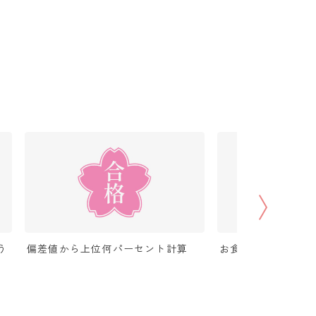
う
偏差値から上位何パーセント計算
お食い初め（100