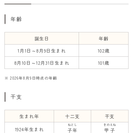
干支から年齢計算
七五三・十三参り計算
年齢
厄年計算
長寿祝い計算
誕生日
年齢
1月1日～8月9日生まれ
102歳
学びの資料
学年早見表
8月10日～12月31日生まれ
101歳
漢字の配当学年検索
※ 2026年8月9日時点の年齢
偏差値から上位何％計算
干支
生まれ年
十二支
干支
ねどし
きのえね
1924年生まれ
子年
甲子