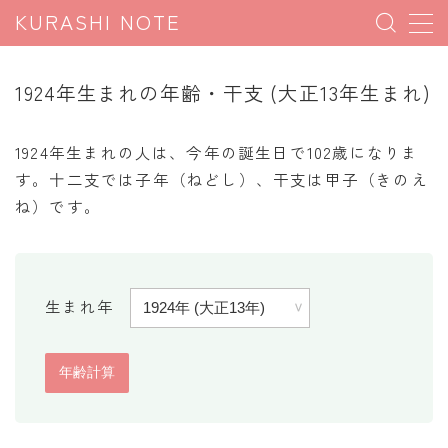
KURASHI NOTE
MENU
1924年生まれの年齢・干支 (大正13年生まれ)
暮らしの雑学
1924年生まれの人は、今年の誕生日で102歳になりま
暮らしの豆知識
す。十二支では子年（ねどし）、干支は甲子（きのえ
ね）です。
暮らしのマナー
子育て豆知識
パソコン豆知識
生まれ年
今日のこよみ
暮らしの計算
割引計算
割増計算