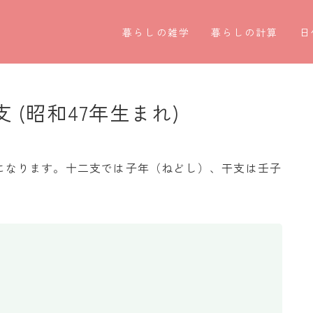
暮らしの雑学
暮らしの計算
日
暮らしの豆知識
割引計算
○
暮らしのマナー
割増計算
○
 (昭和47年生まれ)
子育て豆知識
消費税計算
第
パソコン豆知識
希釈計算
お
4歳になります。十二支では子年（ねどし）、干支は壬子
今日のこよみ
食品の計量
四