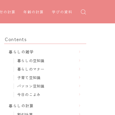
付の計算
年齢の計算
学びの資料
日後の日付・記念日計算
学年早見表
年齢・干支計算
日前の日付計算
漢字の配当学年検索
干支から年齢計算
Contents
何曜日計算
偏差値から上位何％計算
七五三・十三参り計算
暮らしの雑学
食い初め計算
厄年計算
暮らしの豆知識
十九日法要計算
長寿祝い計算
暮らしのマナー
子育て豆知識
パソコン豆知識
今日のこよみ
暮らしの計算
割引計算