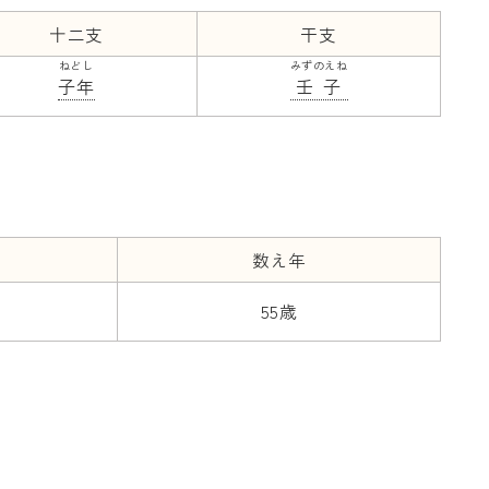
十二支
干支
ねどし
みずのえね
子年
壬子
数え年
55歳