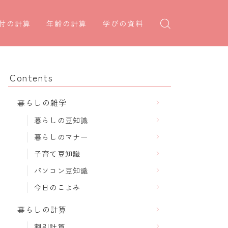
付の計算
年齢の計算
学びの資料
日後の日付・記念日計算
学年早見表
年齢・干支計算
日前の日付計算
漢字の配当学年検索
干支から年齢計算
Contents
何曜日計算
偏差値から上位何％計算
七五三・十三参り計算
暮らしの雑学
食い初め計算
厄年計算
暮らしの豆知識
十九日法要計算
長寿祝い計算
暮らしのマナー
子育て豆知識
パソコン豆知識
今日のこよみ
暮らしの計算
割引計算