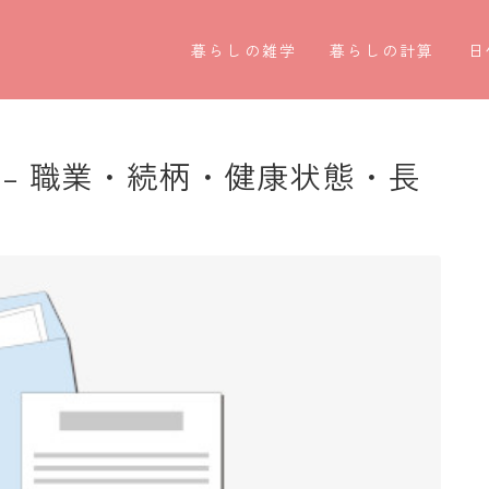
暮らしの雑学
暮らしの計算
日
暮らしの豆知識
割引計算
○
暮らしのマナー
割増計算
○
– 職業・続柄・健康状態・長
子育て豆知識
消費税計算
第
パソコン豆知識
希釈計算
お
今日のこよみ
食品の計量
四