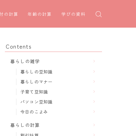
付の計算
年齢の計算
学びの資料
日後の日付・記念日計算
学年早見表
年齢・干支計算
日前の日付計算
漢字の配当学年検索
干支から年齢計算
Contents
何曜日計算
偏差値から上位何％計算
七五三・十三参り計算
暮らしの雑学
食い初め計算
厄年計算
暮らしの豆知識
十九日法要計算
長寿祝い計算
暮らしのマナー
子育て豆知識
パソコン豆知識
今日のこよみ
暮らしの計算
割引計算