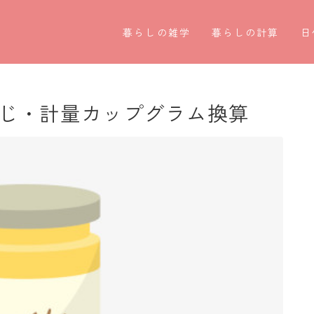
暮らしの雑学
暮らしの計算
日
暮らしの豆知識
割引計算
○
暮らしのマナー
割増計算
○
さじ・計量カップグラム換算
子育て豆知識
消費税計算
第
パソコン豆知識
希釈計算
お
今日のこよみ
食品の計量
四