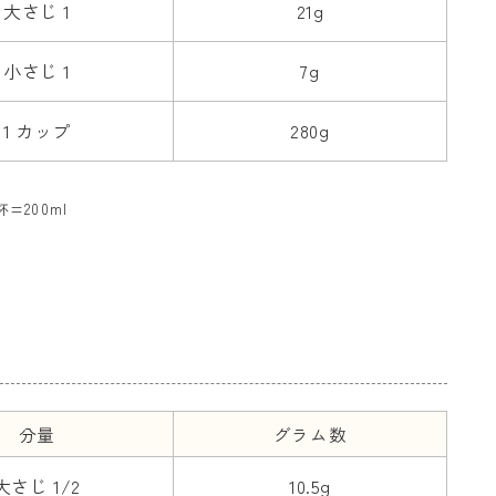
大さじ 1
21g
小さじ 1
7g
1 カップ
280g
=200ml
分量
グラム数
大さじ 1/2
10.5g