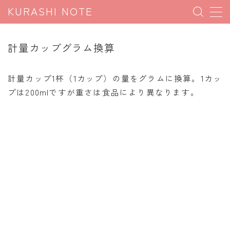
KURASHI NOTE
MENU
計量カップグラム換算
暮らしの雑学
計量カップ1杯（1カップ）の量をグラムに換算。1カッ
暮らしの豆知識
プは200mlですが重さは食品により異なります。
暮らしのマナー
子育て豆知識
パソコン豆知識
今日のこよみ
暮らしの計算
割引計算
割増計算