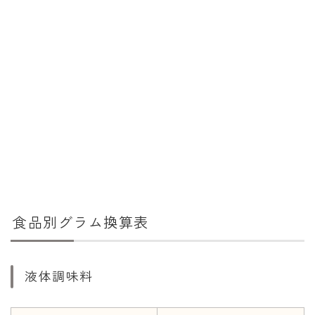
消費税計算
希釈計算
食品の計量
日付の計算
○日後の日付・記念日計算
○日前の日付計算
第何曜日計算
お食い初め計算
食品別グラム換算表
四十九日法要計算
年齢の計算
液体調味料
年齢・干支計算