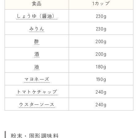
食品
1カップ
干支から年齢計算
七五三・十三参り計算
しょうゆ（醤油）
230g
厄年計算
みりん
230g
長寿祝い計算
酢
200g
学びの資料
酒
200g
学年早見表
油
180g
漢字の配当学年検索
マヨネーズ
190g
偏差値から上位何％計算
トマトケチャップ
240g
ウスターソース
240g
粉末・固形調味料