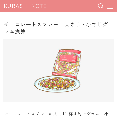
KURASHI NOTE
MENU
チョコレートスプレー – 大さじ・小さじグ
ラム換算
暮らしの雑学
暮らしの豆知識
暮らしのマナー
子育て豆知識
パソコン豆知識
今日のこよみ
暮らしの計算
割引計算
チョコレートスプレーの大さじ1杯は約12グラム、小
割増計算