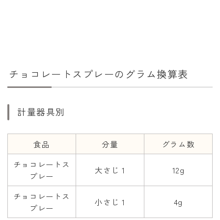
干支から年齢計算
七五三・十三参り計算
厄年計算
長寿祝い計算
チョコレートスプレーのグラム換算表
学びの資料
学年早見表
計量器具別
漢字の配当学年検索
偏差値から上位何％計算
食品
分量
グラム数
チョコレートス
大さじ 1
12g
プレー
チョコレートス
小さじ 1
4g
プレー