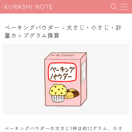
KURASHI NOTE
MENU
ベーキングパウダー – 大さじ・小さじ・計
量カップグラム換算
暮らしの雑学
暮らしの豆知識
暮らしのマナー
子育て豆知識
パソコン豆知識
今日のこよみ
暮らしの計算
割引計算
ベーキングパウダーの大さじ1杯は約12グラム、小さ
割増計算