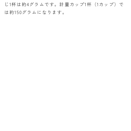
じ1杯は約4グラムです。計量カップ1杯（1カップ）で
消費税計算
は約150グラムになります。
希釈計算
食品の計量
日付の計算
○日後の日付・記念日計算
○日前の日付計算
第何曜日計算
お食い初め計算
四十九日法要計算
年齢の計算
年齢・干支計算