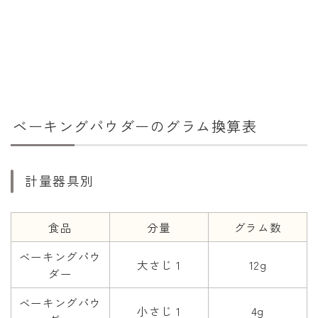
干支から年齢計算
七五三・十三参り計算
厄年計算
長寿祝い計算
学びの資料
ベーキングパウダーのグラム換算表
学年早見表
漢字の配当学年検索
計量器具別
偏差値から上位何％計算
食品
分量
グラム数
ベーキングパウ
大さじ 1
12g
ダー
ベーキングパウ
小さじ 1
4g