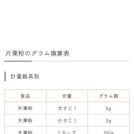
干支から年齢計算
七五三・十三参り計算
厄年計算
長寿祝い計算
学びの資料
片栗粉のグラム換算表
学年早見表
漢字の配当学年検索
計量器具別
偏差値から上位何％計算
食品
分量
グラム数
片栗粉
大さじ 1
9g
片栗粉
小さじ 1
3g
片栗粉
1 カップ
130g