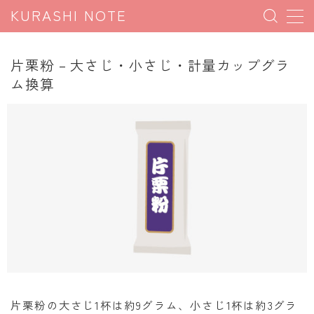
KURASHI NOTE
MENU
片栗粉 – 大さじ・小さじ・計量カップグラ
ム換算
暮らしの雑学
暮らしの豆知識
暮らしのマナー
子育て豆知識
パソコン豆知識
今日のこよみ
暮らしの計算
割引計算
片栗粉の大さじ1杯は約9グラム、小さじ1杯は約3グラ
割増計算