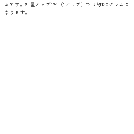
ムです。計量カップ1杯（1カップ）では約130グラムに
消費税計算
なります。
希釈計算
食品の計量
日付の計算
○日後の日付・記念日計算
○日前の日付計算
第何曜日計算
お食い初め計算
四十九日法要計算
年齢の計算
年齢・干支計算