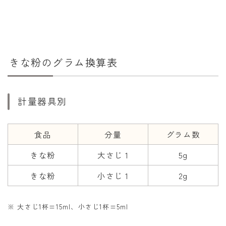
干支から年齢計算
七五三・十三参り計算
厄年計算
長寿祝い計算
きな粉のグラム換算表
学びの資料
計量器具別
学年早見表
漢字の配当学年検索
食品
分量
グラム数
偏差値から上位何％計算
きな粉
大さじ 1
5g
きな粉
小さじ 1
2g
※ 大さじ1杯=15ml、小さじ1杯=5ml