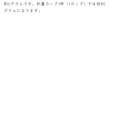
約2グラムです。計量カップ1杯（1カップ）では約80
消費税計算
グラムになります。
希釈計算
食品の計量
日付の計算
○日後の日付・記念日計算
○日前の日付計算
第何曜日計算
お食い初め計算
四十九日法要計算
年齢の計算
年齢・干支計算