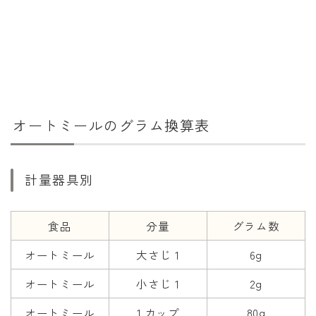
干支から年齢計算
七五三・十三参り計算
厄年計算
長寿祝い計算
学びの資料
オートミールのグラム換算表
学年早見表
漢字の配当学年検索
計量器具別
偏差値から上位何％計算
食品
分量
グラム数
オートミール
大さじ 1
6g
オートミール
小さじ 1
2g
オートミール
1 カップ
80g