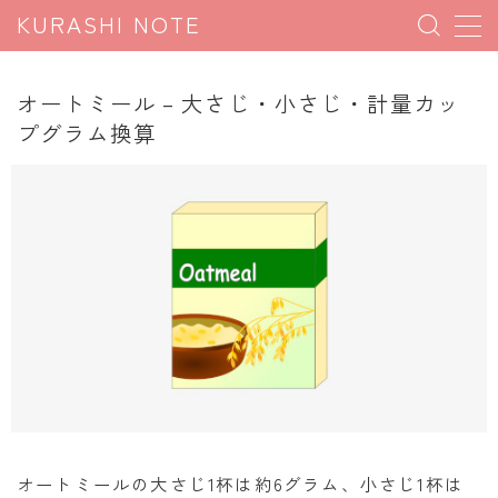
KURASHI NOTE
MENU
オートミール – 大さじ・小さじ・計量カッ
プグラム換算
暮らしの雑学
暮らしの豆知識
暮らしのマナー
子育て豆知識
パソコン豆知識
今日のこよみ
暮らしの計算
割引計算
オートミールの大さじ1杯は約6グラム、小さじ1杯は
割増計算