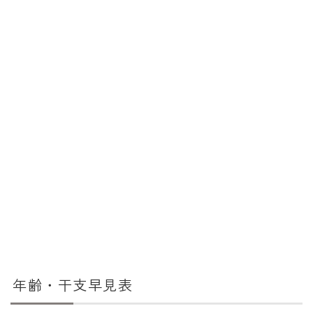
消費税計算
希釈計算
食品の計量
日付の計算
○日後の日付・記念日計算
○日前の日付計算
第何曜日計算
お食い初め計算
四十九日法要計算
年齢の計算
年齢・干支早見表
年齢・干支計算