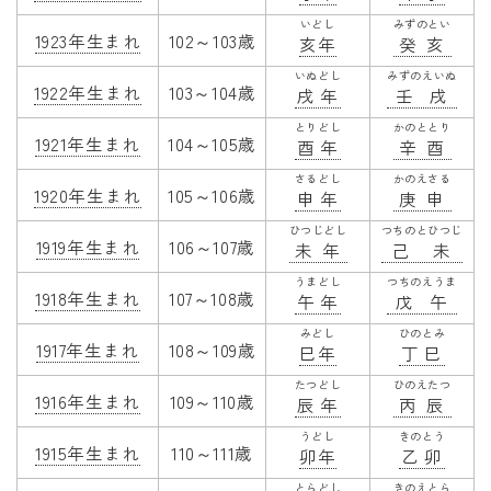
いどし
みずのとい
1923年生まれ
102～103歳
亥年
癸亥
いぬどし
みずのえいぬ
1922年生まれ
103～104歳
戌年
壬戌
とりどし
かのととり
1921年生まれ
104～105歳
酉年
辛酉
さるどし
かのえさる
1920年生まれ
105～106歳
申年
庚申
ひつじどし
つちのとひつじ
1919年生まれ
106～107歳
未年
己未
うまどし
つちのえうま
1918年生まれ
107～108歳
午年
戊午
みどし
ひのとみ
1917年生まれ
108～109歳
巳年
丁巳
たつどし
ひのえたつ
1916年生まれ
109～110歳
辰年
丙辰
うどし
きのとう
1915年生まれ
110～111歳
卯年
乙卯
とらどし
きのえとら