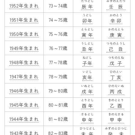
たつどし
みずのえたつ
1952年生まれ
73～74歳
辰年
壬辰
うどし
かのとう
1951年生まれ
74～75歳
卯年
辛卯
とらどし
かのえとら
1950年生まれ
75～76歳
寅年
庚寅
うしどし
つちのとうし
1949年生まれ
76～77歳
丑年
己丑
ねどし
つちのえね
1948年生まれ
77～78歳
子年
戊子
いどし
ひのとい
1947年生まれ
78～79歳
亥年
丁亥
いぬどし
ひのえいぬ
1946年生まれ
79～80歳
戌年
丙戌
とりどし
きのととり
1945年生まれ
80～81歳
酉年
乙酉
さるどし
きのえさる
1944年生まれ
81～82歳
申年
甲申
ひつじどし
みずのとひつじ
1943年生まれ
82～83歳
未年
癸未