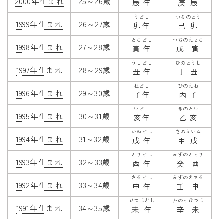
2000年生まれ
25～26歳
辰年
庚辰
うどし
つちのとう
1999年生まれ
26～27歳
卯年
己卯
とらどし
つちのえとら
1998年生まれ
27～28歳
寅年
戊寅
うしどし
ひのとうし
1997年生まれ
28～29歳
丑年
丁丑
ねどし
ひのえね
1996年生まれ
29～30歳
子年
丙子
いどし
きのとい
1995年生まれ
30～31歳
亥年
乙亥
いぬどし
きのえいぬ
1994年生まれ
31～32歳
戌年
甲戌
とりどし
みずのととり
1993年生まれ
32～33歳
酉年
癸酉
さるどし
みずのえさる
1992年生まれ
33～34歳
申年
壬申
ひつじどし
かのとひつじ
1991年生まれ
34～35歳
未年
辛未