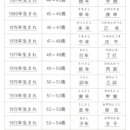
酉年
辛酉
さるどし
かのえさる
1980年生まれ
45～46歳
申年
庚申
ひつじどし
つちのとひつじ
1979年生まれ
46～47歳
未年
己未
うまどし
つちのえうま
1978年生まれ
47～48歳
午年
戊午
みどし
ひのとみ
1977年生まれ
48～49歳
巳年
丁巳
たつどし
ひのえたつ
1976年生まれ
49～50歳
辰年
丙辰
うどし
きのとう
1975年生まれ
50～51歳
卯年
乙卯
とらどし
きのえとら
1974年生まれ
51～52歳
寅年
甲寅
うしどし
みずのとうし
1973年生まれ
52～53歳
丑年
癸丑
ねどし
みずのえね
1972年生まれ
53～54歳
子年
壬子