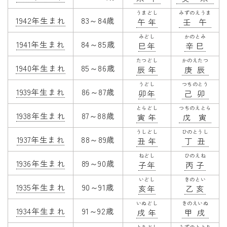
うまどし
みずのえうま
1942年生まれ
83～84歳
午年
壬午
みどし
かのとみ
1941年生まれ
84～85歳
巳年
辛巳
たつどし
かのえたつ
1940年生まれ
85～86歳
辰年
庚辰
うどし
つちのとう
1939年生まれ
86～87歳
卯年
己卯
とらどし
つちのえとら
1938年生まれ
87～88歳
寅年
戊寅
うしどし
ひのとうし
1937年生まれ
88～89歳
丑年
丁丑
ねどし
ひのえね
1936年生まれ
89～90歳
子年
丙子
いどし
きのとい
1935年生まれ
90～91歳
亥年
乙亥
いぬどし
きのえいぬ
1934年生まれ
91～92歳
戌年
甲戌
とりどし
みずのととり