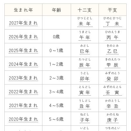
干支から年齢計算
生まれ年
年齢
十二支
干支
七五三・十三参り計算
ひつじどし
ひのとひつじ
2027年生まれ
未年
丁未
厄年計算
うまどし
ひのえうま
長寿祝い計算
2026年生まれ
0歳
午年
丙午
みどし
きのとみ
2025年生まれ
0～1歳
学びの資料
巳年
乙巳
たつどし
きのえたつ
学年早見表
2024年生まれ
1～2歳
辰年
甲辰
漢字の配当学年検索
うどし
みずのとう
2023年生まれ
2～3歳
卯年
癸卯
偏差値から上位何％計算
とらどし
みずのえとら
2022年生まれ
3～4歳
寅年
壬寅
うしどし
かのとうし
2021年生まれ
4～5歳
丑年
辛丑
ねどし
かのえね
2020年生まれ
5～6歳
子年
庚子
いどし
つちのとい