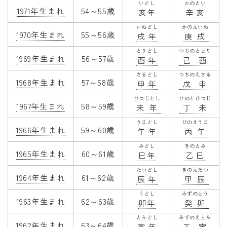
いどし
かのとい
1971年生まれ
54～55歳
亥年
辛亥
いぬどし
かのえいぬ
1970年生まれ
55～56歳
戌年
庚戌
とりどし
つちのととり
1969年生まれ
56～57歳
酉年
己酉
さるどし
つちのえさる
1968年生まれ
57～58歳
申年
戊申
ひつじどし
ひのとひつじ
1967年生まれ
58～59歳
未年
丁未
うまどし
ひのえうま
1966年生まれ
59～60歳
午年
丙午
みどし
きのとみ
1965年生まれ
60～61歳
巳年
乙巳
たつどし
きのえたつ
1964年生まれ
61～62歳
辰年
甲辰
うどし
みずのとう
1963年生まれ
62～63歳
卯年
癸卯
とらどし
みずのえとら
1962年生まれ
63～64歳
寅年
壬寅