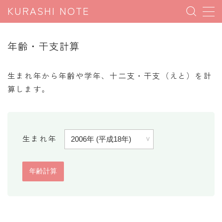
KURASHI NOTE
MENU
年齢・干支計算
暮らしの雑学
生まれ年から年齢や学年、十二支・干支（えと）を計
暮らしの豆知識
算します。
暮らしのマナー
子育て豆知識
生まれ年
パソコン豆知識
今日のこよみ
暮らしの計算
割引計算
割増計算