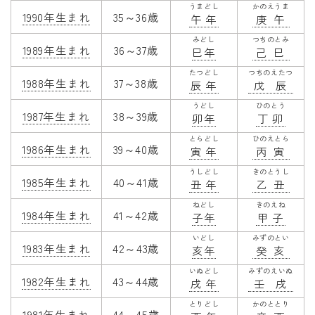
うまどし
かのえうま
1990年生まれ
35～36歳
午年
庚午
みどし
つちのとみ
1989年生まれ
36～37歳
巳年
己巳
たつどし
つちのえたつ
1988年生まれ
37～38歳
辰年
戊辰
うどし
ひのとう
1987年生まれ
38～39歳
卯年
丁卯
とらどし
ひのえとら
1986年生まれ
39～40歳
寅年
丙寅
うしどし
きのとうし
1985年生まれ
40～41歳
丑年
乙丑
ねどし
きのえね
1984年生まれ
41～42歳
子年
甲子
いどし
みずのとい
1983年生まれ
42～43歳
亥年
癸亥
いぬどし
みずのえいぬ
1982年生まれ
43～44歳
戌年
壬戌
とりどし
かのととり
1981年生まれ
44～45歳