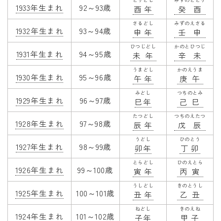
1933年生まれ
92～93歳
酉年
癸酉
さるどし
みずのえさる
1932年生まれ
93～94歳
申年
壬申
ひつじどし
かのとひつじ
1931年生まれ
94～95歳
未年
辛未
うまどし
かのえうま
1930年生まれ
95～96歳
午年
庚午
みどし
つちのとみ
1929年生まれ
96～97歳
巳年
己巳
たつどし
つちのえたつ
1928年生まれ
97～98歳
辰年
戊辰
うどし
ひのとう
1927年生まれ
98～99歳
卯年
丁卯
とらどし
ひのえとら
1926年生まれ
99～100歳
寅年
丙寅
うしどし
きのとうし
1925年生まれ
100～101歳
丑年
乙丑
ねどし
きのえね
1924年生まれ
101～102歳
子年
甲子