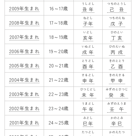
うしどし
つちのとうし
2009年生まれ
16～17歳
丑年
己丑
ねどし
つちのえね
2008年生まれ
17～18歳
子年
戊子
いどし
ひのとい
2007年生まれ
18～19歳
亥年
丁亥
いぬどし
ひのえいぬ
2006年生まれ
19～20歳
戌年
丙戌
とりどし
きのととり
2005年生まれ
20～21歳
酉年
乙酉
さるどし
きのえさる
2004年生まれ
21～22歳
申年
甲申
ひつじどし
みずのとひつじ
2003年生まれ
22～23歳
未年
癸未
うまどし
みずのえうま
2002年生まれ
23～24歳
午年
壬午
みどし
かのとみ
2001年生まれ
24～25歳
巳年
辛巳
たつどし
かのえたつ