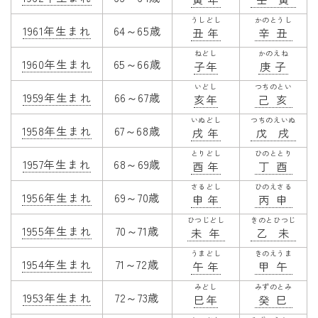
うしどし
かのとうし
1961年生まれ
64～65歳
丑年
辛丑
ねどし
かのえね
1960年生まれ
65～66歳
子年
庚子
いどし
つちのとい
1959年生まれ
66～67歳
亥年
己亥
いぬどし
つちのえいぬ
1958年生まれ
67～68歳
戌年
戊戌
とりどし
ひのととり
1957年生まれ
68～69歳
酉年
丁酉
さるどし
ひのえさる
1956年生まれ
69～70歳
申年
丙申
ひつじどし
きのとひつじ
1955年生まれ
70～71歳
未年
乙未
うまどし
きのえうま
1954年生まれ
71～72歳
午年
甲午
みどし
みずのとみ
1953年生まれ
72～73歳
巳年
癸巳