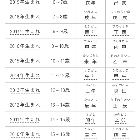
2019年生まれ
6～7歳
亥年
己亥
いぬどし
つちのえいぬ
2018年生まれ
7～8歳
戌年
戊戌
とりどし
ひのととり
2017年生まれ
8～9歳
酉年
丁酉
さるどし
ひのえさる
2016年生まれ
9～10歳
申年
丙申
ひつじどし
きのとひつじ
2015年生まれ
10～11歳
未年
乙未
うまどし
きのえうま
2014年生まれ
11～12歳
午年
甲午
みどし
みずのとみ
2013年生まれ
12～13歳
巳年
癸巳
たつどし
みずのえたつ
2012年生まれ
13～14歳
辰年
壬辰
うどし
かのとう
2011年生まれ
14～15歳
卯年
辛卯
とらどし
かのえとら
2010年生まれ
15～16歳
寅年
庚寅