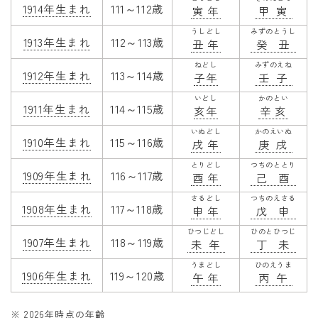
1914年生まれ
111～112歳
寅年
甲寅
うしどし
みずのとうし
1913年生まれ
112～113歳
丑年
癸丑
ねどし
みずのえね
1912年生まれ
113～114歳
子年
壬子
いどし
かのとい
1911年生まれ
114～115歳
亥年
辛亥
いぬどし
かのえいぬ
1910年生まれ
115～116歳
戌年
庚戌
とりどし
つちのととり
1909年生まれ
116～117歳
酉年
己酉
さるどし
つちのえさる
1908年生まれ
117～118歳
申年
戊申
ひつじどし
ひのとひつじ
1907年生まれ
118～119歳
未年
丁未
うまどし
ひのえうま
1906年生まれ
119～120歳
午年
丙午
※ 2026年時点の年齢